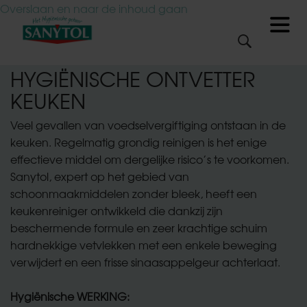
Overslaan en naar de inhoud gaan
Menu
HYGIËNISCHE ONTVETTER
Zoekveld
Zoek
KEUKEN
Over ons
Veel gevallen van voedselvergiftiging ontstaan in de
keuken. Regelmatig grondig reinigen is het enige
Over ons
effectieve middel om dergelijke risico’s te voorkomen.
Wie zijn wij?
Sanytol, expert op het gebied van
schoonmaakmiddelen zonder bleek, heeft een
keukenreiniger ontwikkeld die dankzij zijn
Waarom Hygiënisch
beschermende formule en zeer krachtige schuim
reinigen?
hardnekkige vetvlekken met een enkele beweging
verwijdert en een frisse sinaasappelgeur achterlaat.
Hygiënische tips
Hygiënische WERKING: