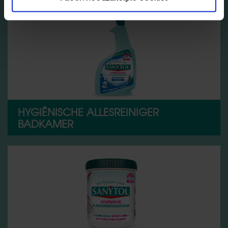
HYGIËNISCHE ALLESREINIGER
BADKAMER