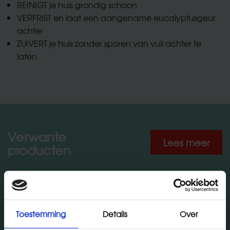
REINIGT je huis grondig schoon
Uw huis
VERFRIST en laat een aangename eucalyptusgeur
Allergieën
achter
ZUIVERT je huis zonder sporen van vuil achter te
Veel gestelde vragen
laten
Tips en trucs
Onze producten
Verwante
Lees meer
producten
Toestemming
Details
Over