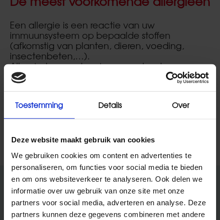
De meest voorkomende allergieën
Uw huis
Een allergie is een reactie van uw
Allergieën
immuunsysteem op bepaalde stoffen
Veel gestelde vragen
(afkomstig van planten, dieren, voeding,
insectenbeten,…).
Tips en trucs
Allergische aandoeningen zoals astma,
hooikoorts, ernstige allergische reactie
(anafylaxie) nemen aanzienlijk toe zowel in
Onze producten
het westen als in ontwikkelingslanden. Deze
Toestemming
Details
Over
toename is vooral problematisch bij kinderen,
die het meeste last hebben van deze
toenemende tendens sinds de laatste 2
decennia.
Deze website maakt gebruik van cookies
We gebruiken cookies om content en advertenties te
personaliseren, om functies voor social media te bieden
en om ons websiteverkeer te analyseren. Ook delen we
informatie over uw gebruik van onze site met onze
partners voor social media, adverteren en analyse. Deze
partners kunnen deze gegevens combineren met andere