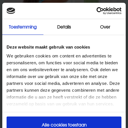
Toestemming
Details
Over
Luchtkwaliteit
Zorg voor een gezonde omgeving door
Deze website maakt gebruik van cookies
oppervlakken regelmatig te reinigen en elke dag
de ruimtes te luchten. Gebr...
We gebruiken cookies om content en advertenties te
personaliseren, om functies voor social media te bieden
en om ons websiteverkeer te analyseren. Ook delen we
informatie over uw gebruik van onze site met onze
partners voor social media, adverteren en analyse. Deze
partners kunnen deze gegevens combineren met andere
informatie die u aan ze heeft verstrekt of die ze hebben
verzameld op basis van uw gebruik van hun services.
Alle cookies toestaan