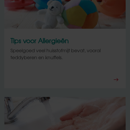
Uw huis
Allergieën
Veel gestelde vragen
Tips en trucs
Tips voor Allergieën
Speelgoed veel huisstofmijt bevat, vooral
Onze producten
teddyberen en knuffels.