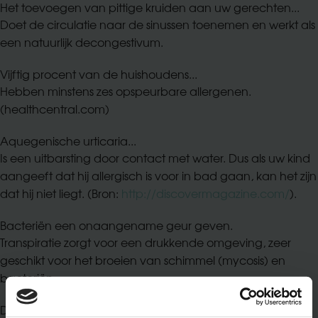
Het toevoegen van pittige kruiden aan uw gerechten...
Uw huis
Doet de circulatie naar de sinussen toenemen en werkt als
Allergieën
een natuurlijk decongestivum.
Veel gestelde vragen
Vijftig procent van de huishoudens...
Tips en trucs
Hebben minstens zes opspeurbare allergenen.
(healthcentral.com)
Onze producten
Aquegenische urticaria...
Is een uitbarsting door contact met water. Dus als uw kind
aangeeft dat hij allergisch is voor in bad gaan, kan het zijn
dat hij niet liegt. (Bron:
http://discovermagazine.com/
).
Bacteriën een onaangename geur geven.
Transpiratie zorgt voor een drukkende omgeving, zeer
geschikt voor het broeien van schimmel (mycosis) en
bacteriën.
De meeste voedselallergieën...