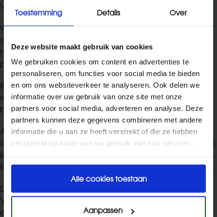
Voortkomen uit een immuunreactie op een proteïne.
Toestemming
Details
Over
We kunnen het risico op allergie of ziekte verminderen
door een gezonde omgeving te creëren thuis; daarvoor
Deze website maakt gebruik van cookies
heeft Sanytol een compleet gamma anti-allergeen
We gebruiken cookies om content en advertenties te
producten ontwikkeld.
personaliseren, om functies voor social media te bieden
80% van de besmettelijke ziektes
en om ons websiteverkeer te analyseren. Ook delen we
worden doorgegeven via de handen (vb. griep,
informatie over uw gebruik van onze site met onze
bronchitis, gastro-enteritis...)
partners voor social media, adverteren en analyse. Deze
partners kunnen deze gegevens combineren met andere
Alle textiel dat een dier...
informatie die u aan ze heeft verstrekt of die ze hebben
Gebruikt, kan beter apart gewassen worden op meer dan
verzameld op basis van uw gebruik van hun services.
60°C of met toevoeging van een hygiënisch additief voor
textiel, zoals SANYTOL hygiënisch textiel voor het wasgoed.
Alle cookies toestaan
De legionairsziekte (bacterieel) profiteert...
Van koeling of airconditioning. Het kan
Aanpassen
ademhalingsproblemen veroorzaken, vooral bij mensen