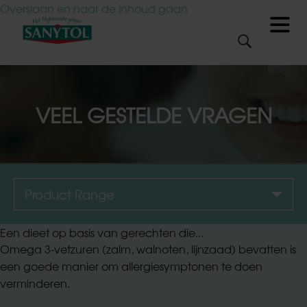
Overslaan en naar de inhoud gaan
Menu
Zoekveld
Zoek
VEEL GESTELDE VRAGEN
Over ons
Over ons
Wie zijn wij?
Product Range
Waarom Hygiënisch
Een dieet op basis van gerechten die...
reinigen?
Omega 3-vetzuren (zalm, walnoten, lijnzaad) bevatten is
een goede manier om allergiesymptonen te doen
Hygiënische tips
verminderen.