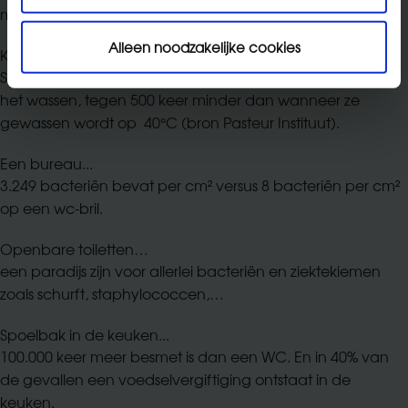
met weinig weerstand.
Alleen noodzakelijke cookies
Kleding gewassen op 30°C...
Slechts 10 keer minder micro-organismen bevat dan voor
het wassen, tegen 500 keer minder dan wanneer ze
gewassen wordt op 40°C (bron Pasteur Instituut).
Een bureau...
3.249 bacteriën bevat per cm² versus 8 bacteriën per cm²
op een wc-bril.
Openbare toiletten…
een paradijs zijn voor allerlei bacteriën en ziektekiemen
zoals schurft, staphylococcen,…
Spoelbak in de keuken...
100.000 keer meer besmet is dan een WC. En in 40% van
de gevallen een voedselvergiftiging ontstaat in de
keuken.