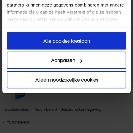
Uw huis
partners kunnen deze gegevens combineren met andere
informatie die u aan ze heeft verstrekt of die ze hebben
Allergieën
verzameld op basis van uw gebruik van hun services.
Veel gestelde vragen
HYGIËNISCHE ALLESREINIGER
Tips en trucs
BADKAMER
Alle cookies toestaan
Onze producten
Aanpassen
Alleen noodzakelijke cookies
Cookiesbeleid
Reach-beleid
Juridische kennisgeving
Privacybeleid