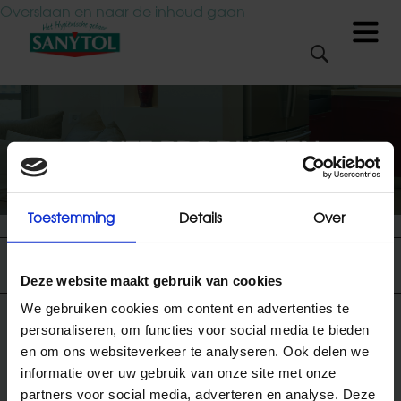
Overslaan en naar de inhoud gaan
Menu
Zoekveld
Zoek
ONZE PRODUCTEN
Over ons
Over ons
Toestemming
Details
Over
Wie zijn wij?
FILTERS
Waarom Hygiënisch
Deze website maakt gebruik van cookies
reinigen?
We gebruiken cookies om content en advertenties te
personaliseren, om functies voor social media te bieden
en om ons websiteverkeer te analyseren. Ook delen we
Hygiënische tips
informatie over uw gebruik van onze site met onze
partners voor social media, adverteren en analyse. Deze