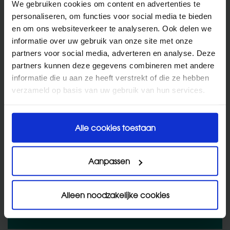
We gebruiken cookies om content en advertenties te
Uw huis
personaliseren, om functies voor social media te bieden
Allergieën
en om ons websiteverkeer te analyseren. Ook delen we
informatie over uw gebruik van onze site met onze
Veel gestelde vragen
partners voor social media, adverteren en analyse. Deze
HYGIËNISCHE VLEKKENVERWIJDERAAR
Tips en trucs
partners kunnen deze gegevens combineren met andere
informatie die u aan ze heeft verstrekt of die ze hebben
verzameld op basis van uw gebruik van hun services.
Onze producten
Alle cookies toestaan
Aanpassen
Alleen noodzakelijke cookies
HYGIËNISCH TEXTIEL